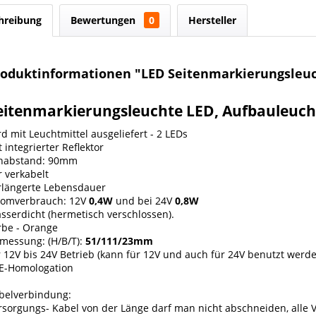
hreibung
Bewertungen
0
Hersteller
roduktinformationen "LED Seitenmarkierungsleuc
eitenmarkierungsleuchte LED, Aufbauleuch
rd mit Leuchtmittel ausgeliefert - 2 LEDs
t integrierter Reflektor
habstand: 90mm
r verkabelt
rlängerte Lebensdauer
romverbrauch: 12V
0,4W
und bei 24V
0,8W
sserdicht (hermetisch verschlossen).
rbe - Orange
messung: (H/B/T):
51/111/23mm
r 12V bis 24V Betrieb (kann für 12V und auch für 24V benutzt werd
E-Homologation
belverbindung:
rsorgungs- Kabel von der Länge darf man nicht abschneiden, alle