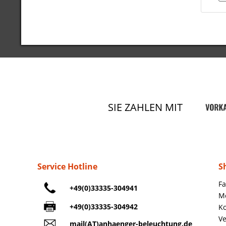
SIE ZAHLEN MIT
Service Hotline
S
Fa
+49(0)33335-304941
M
+49(0)33335-304942
Ko
Ve
mail(AT)anhaenger-beleuchtung.de