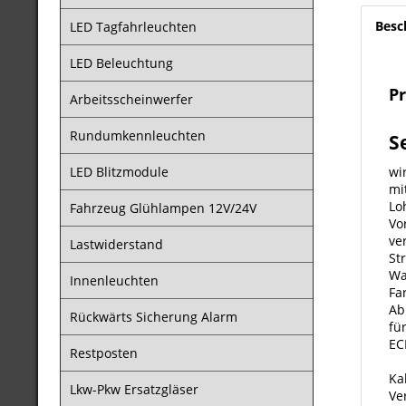
Besc
LED Tagfahrleuchten
LED Beleuchtung
P
Arbeitsscheinwerfer
Rundumkennleuchten
S
LED Blitzmodule
wi
mi
Lo
Fahrzeug Glühlampen 12V/24V
Vo
ve
Lastwiderstand
St
Wa
Innenleuchten
Fa
Ab
Rückwärts Sicherung Alarm
fü
EC
Restposten
Ka
Lkw-Pkw Ersatzgläser
Ve