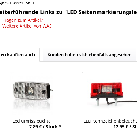
geschlossen sein.
eiterführende Links zu "LED Seitenmarkierungsl
Fragen zum Artikel?
Weitere Artikel von WAS
en kauften auch
Kunden haben sich ebenfalls angesehen
Led Umrissleuchte
LED Kennzeichenbeleucht
7,89 € / Stück *
12,95 € / S
Positionsleuchte Weiß 12-30V
Positionsleuchte Ro
Aufbau