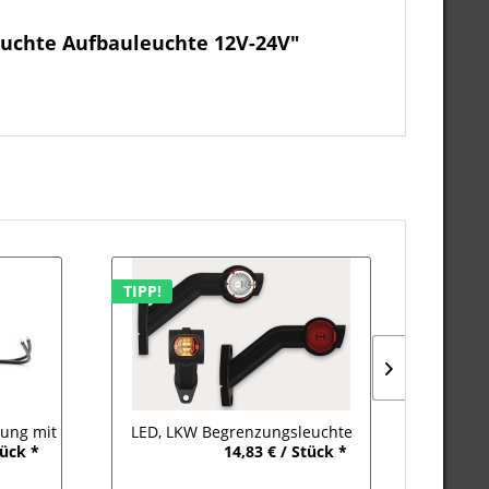
euchte Aufbauleuchte 12V-24V"
TIPP!
TIPP!
TIPP!
TIPP!
ung mit
LED, LKW Begrenzungsleuchte
LED, L
tück *
14,83 € / Stück *
t
Rechts, Seitenlicht 12-24Volt
Links