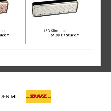
ion
LED Slim-line
tück *
51,98 € / Stück *
24V
Rückfahrscheinwerfer für 12V-24V
DEN MIT