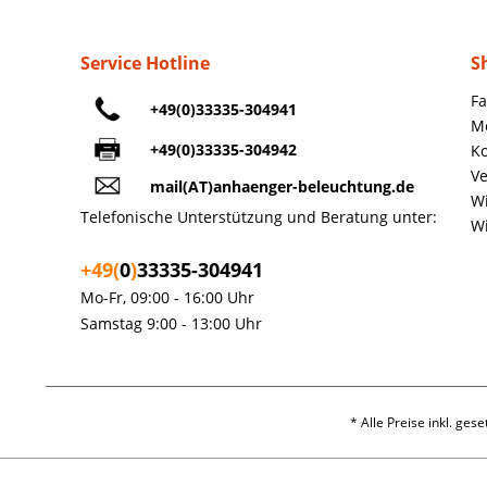
Service Hotline
S
Fa
+49(0)33335-304941
M
+49(0)33335-304942
Ko
Ve
mail(AT)anhaenger-beleuchtung.de
Wi
Telefonische Unterstützung und Beratung unter:
Wi
+49(
0
)
33335-304941
Mo-Fr, 09:00 - 16:00 Uhr
Samstag 9:00 - 13:00 Uhr
* Alle Preise inkl. ges