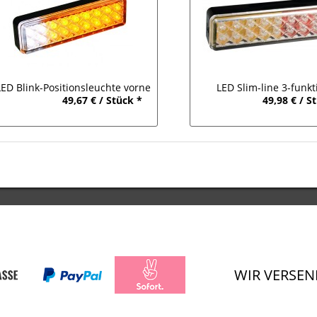
LED Blink-Positionsleuchte vorne
LED Slim-line 3-funkt
49,67 € / Stück *
49,98 € / S
12V-24V
Rückleuchte für 12V-
WIR VERSEN