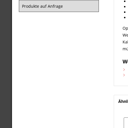
Produkte auf Anfrage
Op
We
Ka
mü
We
Ähnl