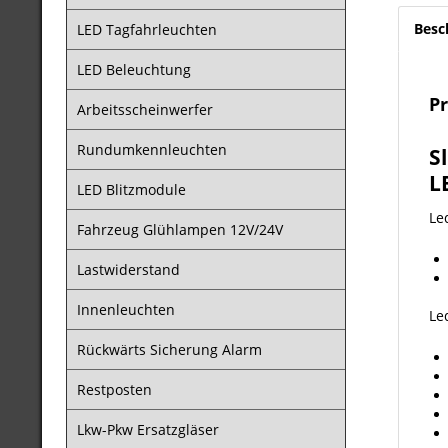
Besc
LED Tagfahrleuchten
LED Beleuchtung
P
Arbeitsscheinwerfer
Rundumkennleuchten
S
L
LED Blitzmodule
Le
Fahrzeug Glühlampen 12V/24V
Lastwiderstand
Innenleuchten
Le
Rückwärts Sicherung Alarm
Restposten
Lkw-Pkw Ersatzgläser