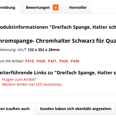
hreibung
Bewertungen
0
Hersteller
roduktinformationen "Dreifach Spange, Halter sc
hromspange- Chromhalter Schwarz für Quad
messung: H/L/T
122 x 352 x 28mm
sst mit Artikel:
P419
,
P420
,
P421
,
P429
,
P430
iterführende Links zu "Dreifach Spange, Halter 
Fragen zum Artikel?
Weitere Artikel von LED Autolamps
en kauften auch
Kunden haben sich ebenfalls angesehen