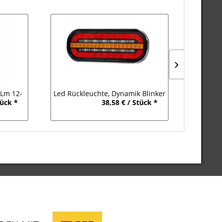
 Lm 12-
Led Rückleuchte, Dynamik Blinker
2-Funkt
tück *
38,58 € / Stück *
12-36V DC
59,76 € /