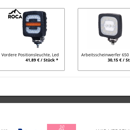
Vordere Positionsleuchte, Led
Arbeitsscheinwerfer 650
41,89 € / Stück *
30,15 € / S
Blinker, Tagfahrlicht mit Halter
24V