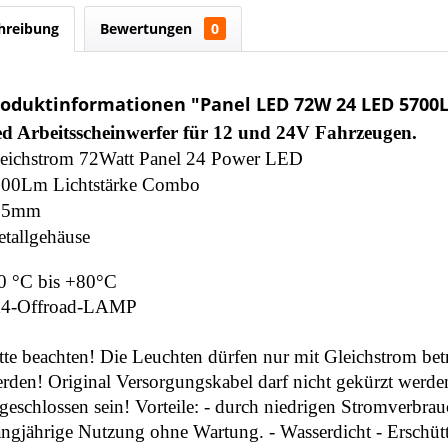
hreibung
Bewertungen
0
roduktinformationen "Panel LED 72W 24 LED 570
d Arbeitsscheinwerfer für 12 und 24V Fahrzeugen.
eichstrom 72Watt Panel 24 Power LED
00Lm Lichtstärke Combo
05mm
tallgehäuse
0 °C bis +80°C
x4-Offroad-LAMP
tte beachten!
Die Leuchten dürfen nur mit Gleichstrom bet
rden! Original Versorgungskabel darf nicht gekürzt werd
geschlossen sein! Vorteile: - durch niedrigen Stromverbrauc
ngjährige Nutzung ohne Wartung. - Wasserdicht - Erschütt