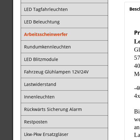
Besc
LED Tagfahrleuchten
LED Beleuchtung
P
Arbeitsscheinwerfer
Le
Rundumkennleuchten
Gl
57
LED Blitzmodule
4
Fahrzeug Glühlampen 12V/24V
Me
Lastwiderstand
-4
4
Innenleuchten
Rückwärts Sicherung Alarm
Bi
we
Restposten
an
Lkw-Pkw Ersatzgläser
La