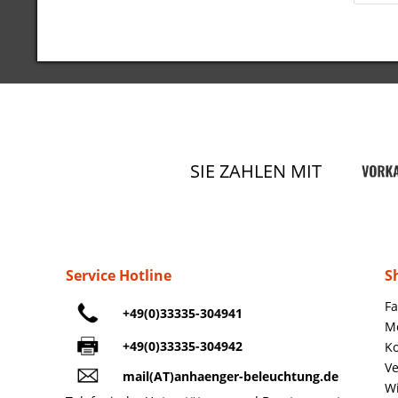
SIE ZAHLEN MIT
Service Hotline
S
Fa
+49(0)33335-304941
M
+49(0)33335-304942
Ko
Ve
mail(AT)anhaenger-beleuchtung.de
Wi