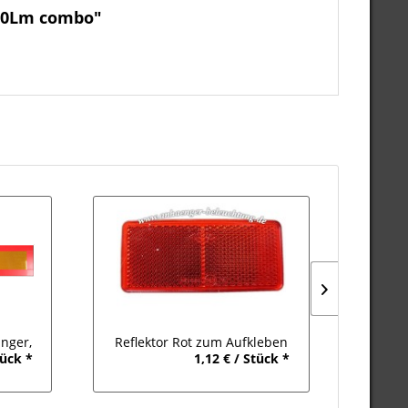
700Lm combo"
nger,
Reflektor Rot zum Aufkleben
LED NE
tück *
1,12 € / Stück *
200 mm
40x88x7mm
Marki