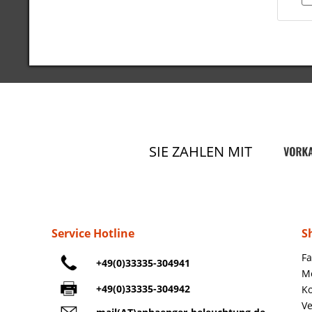
SIE ZAHLEN MIT
Service Hotline
S
Fa
+49(0)33335-304941
M
+49(0)33335-304942
Ko
Ve