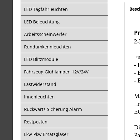
Besc
LED Tagfahrleuchten
LED Beleuchtung
P
Arbeitsscheinwerfer
2-
Rundumkennleuchten
Fu
LED Blitzmodule
- 
Fahrzeug Glühlampen 12V/24V
- 
- 
Lastwiderstand
Ma
Innenleuchten
Lo
Rückwärts Sicherung Alarm
E
Restposten
Di
Lkw-Pkw Ersatzgläser
Pa