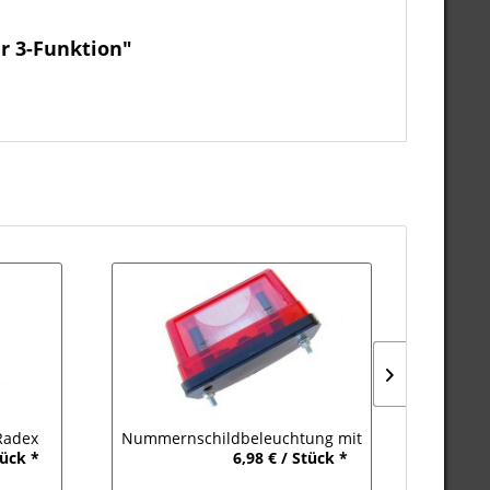
r 3-Funktion"
Radex
Nummernschildbeleuchtung mit
Umris
tück *
6,98 € / Stück *
Markierungslicht Rot